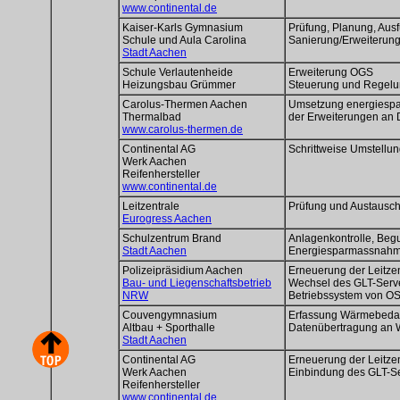
www.continental.de
Kaiser-Karls Gymnasium
Prüfung, Planung, Aus
Schule und Aula Carolina
Sanierung/Erweiterun
Stadt Aachen
Schule Verlautenheide
Erweiterung OGS
Heizungsbau Grümmer
Steuerung und Regel
Carolus-Thermen Aachen
Umsetzung energiesp
Thermalbad
der Erweiterungen an 
www.carolus-thermen.de
Continental AG
Schrittweise Umstellu
Werk Aachen
Reifenhersteller
www.continental.de
Leitzentrale
Prüfung und Austausc
Eurogress Aachen
Schulzentrum Brand
Anlagenkontrolle, Beg
Stadt Aachen
Energiesparmassnahme
Polizeipräsidium Aachen
Erneuerung der Leitzen
Bau- und Liegenschaftsbetrieb
Wechsel des GLT-Serv
NRW
Betriebssystem von O
Couvengymnasium
Erfassung Wärmebedarf
Altbau + Sporthalle
Datenübertragung an 
Stadt Aachen
Continental AG
Erneuerung der Leitzen
Werk Aachen
Einbindung des GLT-S
Reifenhersteller
www.continental.de