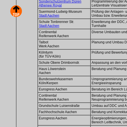
Sonderschulzentrum Düren
Programmierung der An
Athenee Royal
Leitzentrale Visualisi
Suermond-Ludwig-Museum
Prüfung der Anlagen- 
Stadt Aachen
Umbau bzw. Erweiteru
Schule Tonbrenner Str.
Erweiterung der DDC, 
Stadt Aachen
Turnhalle
Continental
Diverse Umbauten un
Reifenwerk Aachen
Talbot
Planung und Umbau DD
Werk Aachen
Kölnturm
Prüfung und Bewertun
(für TÜV-Köln)
Schule Obere Drimbornstr.
Anpassung an den vo
Haus Löwenstein
Beratung und Planun
Aachen
Bundeswehrkasernen
Umprogrammierung an
Köln/Kerpen
Energieeinsparung
Eurogress Aachen
Beratung im Bereich L
Continental
Beratung und Planung 
Reifenwerk Aachen
Neuprogrammierung b
Grundschule Luisenstraße
Umbau auf DDC und Auf
Fachhochschule Aachen
Beratung und Korrektu
Eurogress Aachen
Energieoptimierungen, 
Bereich Leittechnik, 