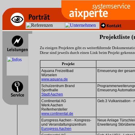
Projektliste 
Zu einigen Projekten gibt es weiterführende Dokumentati
Diese sind jeweils durch einen Link beim Projekt gekennz
Projekt
Aquana Freizeitbad
Erneuerung der gesam
Würselen
www.aquana.de
Schulzentrum Brand
Programmerweiterunge
Sporthalle
Erneuerung Automation
Stadt Aachen
Continental AG
Geb.3 Vulkanisation -
Werk Aachen
Reifenhersteller
www.continental.de
Eurogress Aachen - Kongress-
Neue Anlage Türschlei
und Veranstaltungszentrum
Erweiterung Störüber
Eurogress Aachen