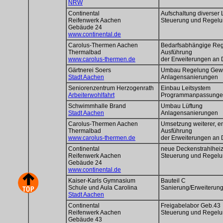
NRW
Continental
Aufschaltung diverser
Reifenwerk Aachen
Steuerung und Regel
Gebäude 24
www.continental.de
Carolus-Thermen Aachen
Bedarfsabhängige Reg
Thermalbad
Ausführung
www.carolus-thermen.de
der Erweiterungen an 
Gärtnerei Soers
Umbau Regelung Gew
Stadt Aachen
Anlagensanierungen
Seniorenzentrum Herzogenrath
Einbau Leitsystem
Arbeiterwohlfahrt
Programmanpassungen
Schwimmhalle Brand
Umbau Lüftung
Stadt Aachen
Anlagensanierungen
Carolus-Thermen Aachen
Umsetzung weiterer, 
Thermalbad
Ausführung
www.carolus-thermen.de
der Erweiterungen an 
Continental
neue Deckenstrahlhei
Reifenwerk Aachen
Steuerung und Regel
Gebäude 24
www.continental.de
Kaiser-Karls Gymnasium
Bauteil C
Schule und Aula Carolina
Sanierung/Erweiterun
Stadt Aachen
Continental
Freigabelabor Geb.43
Reifenwerk Aachen
Steuerung und Regel
Gebäude 43