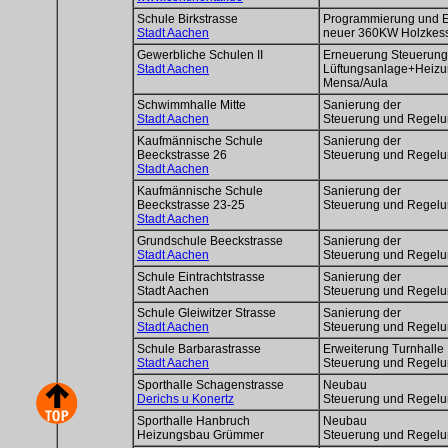
Schule Birkstrasse
Programmierung und 
Stadt Aachen
neuer 360KW Holzkes
Gewerbliche Schulen II
Erneuerung Steuerung
Stadt Aachen
Lüftungsanlage+Heiz
Mensa/Aula
Schwimmhalle Mitte
Sanierung der
Stadt Aachen
Steuerung und Regel
Kaufmännische Schule
Sanierung der
Beeckstrasse 26
Steuerung und Regel
Stadt Aachen
Kaufmännische Schule
Sanierung der
Beeckstrasse 23-25
Steuerung und Regel
Stadt Aachen
Grundschule Beeckstrasse
Sanierung der
Stadt Aachen
Steuerung und Regel
Schule Eintrachtstrasse
Sanierung der
Stadt Aachen
Steuerung und Regel
Schule Gleiwitzer Strasse
Sanierung der
Stadt Aachen
Steuerung und Regel
Schule Barbarastrasse
Erweiterung Turnhalle
Stadt Aachen
Steuerung und Regel
Sporthalle Schagenstrasse
Neubau
Derichs u Konertz
Steuerung und Regel
Sporthalle Hanbruch
Neubau
Heizungsbau Grümmer
Steuerung und Regel