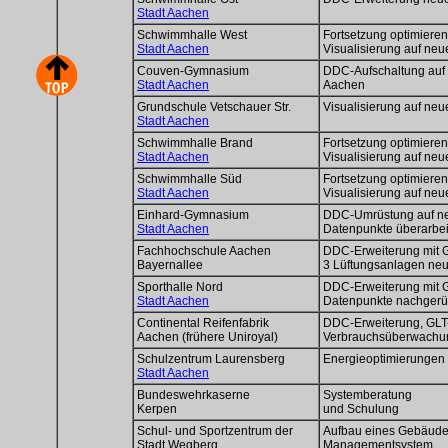
Stadt Aachen
Schwimmhalle West
Fortsetzung optimier
Stadt Aachen
Visualisierung auf ne
Couven-Gymnasium
DDC-Aufschaltung auf
Stadt Aachen
Aachen
Grundschule Vetschauer Str.
Visualisierung auf ne
Stadt Aachen
Schwimmhalle Brand
Fortsetzung optimier
Stadt Aachen
Visualisierung auf ne
Schwimmhalle Süd
Fortsetzung optimier
Stadt Aachen
Visualisierung auf ne
Einhard-Gymnasium
DDC-Umrüstung auf n
Stadt Aachen
Datenpunkte überarbei
Fachhochschule Aachen
DDC-Erweiterung mit 
Bayernallee
3 Lüftungsanlagen neu
Sporthalle Nord
DDC-Erweiterung mit 
Stadt Aachen
Datenpunkte nachgerü
Continental Reifenfabrik
DDC-Erweiterung, GLT
Aachen (frühere Uniroyal)
Verbrauchsüberwachun
Schulzentrum Laurensberg
Energieoptimierungen
Stadt Aachen
Bundeswehrkaserne
Systemberatung
Kerpen
und Schulung
Schul- und Sportzentrum der
Aufbau eines Gebäude
Stadt Wegberg
Managementsystem