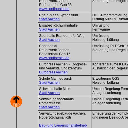
Reifenwerk Aachen
Steuerung und Regel
Reifenprüfen Geb.38
www.continental.de
Rhein-Maas-Gymnasium
DDC-Programmierung, 
Stadt Aachen
Lüftung Aula+Musikra
Elisabeth-Schwimmhalle
Umrüstung
Stadt Aachen
Fernwärme
Sporthalle Branderhofer Weg
Umrüstung
Stadt Aachen
Heizung, Lüftung
Continental
Umrüstung RLT Geb.16
Reifenwerk Aachen
Steuerung und Regel
Behälterbau Geb.16
www.continental.de
Eurogress Aachen - Kongress-
Konferenzräume K1/K2
und Veranstaltungszentrum
Austausch der Regelu
Eurogress Aachen
Schule Malmedyerstr
Erweiterung OGS
Stadt Aachen
Heizung, Lüftung
Schwimmhalle Mitte
Umbau Regelung Fer
Stadt Aachen
Anlagensanierung
Verwaltungshochhaus
Umbau Regelung Fer
Römerstrasse
Anlagensanierung
Stadt Aachen
Verwaltungsgebäude Aachen,
Erneuerung der komple
Robert-Schuman-Str
und neuer Desigo-Arbe
Bau- und Liegenschaftsbetrieb