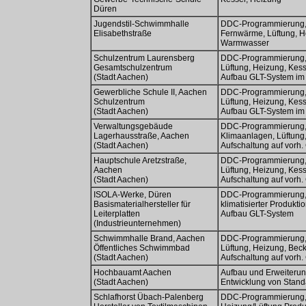
Düren
Jugendstil-Schwimmhalle
DDC-Programmierung, 
Elisabethstraße
Fernwärme, Lüftung, 
Warmwasser
Schulzentrum Laurensberg
DDC-Programmierung, 
Gesamtschulzentrum
Lüftung, Heizung, Kes
(Stadt Aachen)
Aufbau GLT-System im
Gewerbliche Schule II, Aachen
DDC-Programmierung, 
Schulzentrum
Lüftung, Heizung, Kes
(Stadt Aachen)
Aufbau GLT-System im
Verwaltungsgebäude
DDC-Programmierung, 
Lagerhausstraße, Aachen
Klimaanlagen, Lüftung
(Stadt Aachen)
Aufschaltung auf vorh
Hauptschule Aretzstraße,
DDC-Programmierung, 
Aachen
Lüftung, Heizung, Kes
(Stadt Aachen)
Aufschaltung auf vorh
ISOLA-Werke, Düren
DDC-Programmierung, 
Basismaterialhersteller für
klimatisierter Produkti
Leiterplatten
Aufbau GLT-System
(Industrieunternehmen)
Schwimmhalle Brand, Aachen
DDC-Programmierung, 
Öffentliches Schwimmbad
Lüftung, Heizung, Be
(Stadt Aachen)
Aufschaltung auf vorh
Hochbauamt Aachen
Aufbau und Erweiterun
(Stadt Aachen)
Entwicklung von Stand
Schlafhorst Übach-Palenberg
DDC-Programmierung, 