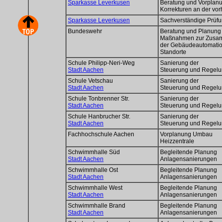
Sparkasse Leverkusen
Beratung und Vorplanu
Korrekturen an der vor
Sparkasse Leverkusen
Sachverständige Prüfu
Bundeswehr
Beratung und Planung
Maßnahmen zur Zusa
der Gebäudeautomatio
Standorte
Schule Philipp-Neri-Weg
Sanierung der
Stadt Aachen
Steuerung und Regel
Schule Vetschau
Sanierung der
Stadt Aachen
Steuerung und Regel
Schule Tonbrenner Str.
Sanierung der
Stadt Aachen
Steuerung und Regel
Schule Hanbrucher Str.
Sanierung der
Stadt Aachen
Steuerung und Regel
Fachhochschule Aachen
Vorplanung Umbau
Heizzentrale
Schwimmhalle Süd
Begleitende Planung
Stadt Aachen
Anlagensanierungen
Schwimmhalle Ost
Begleitende Planung
Stadt Aachen
Anlagensanierungen
Schwimmhalle West
Begleitende Planung
Stadt Aachen
Anlagensanierungen
Schwimmhalle Brand
Begleitende Planung
Stadt Aachen
Anlagensanierungen