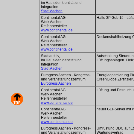
im Haus der Identität und
Integration
Stadt Aachen
Continental AG
Halle 3P Geb.15 - Lüft
Werk Aachen
Reifenhersteller
www.continental.de
Continental AG
Deckenstrahlheizung 
Werk Aachen
Reifenhersteller
www.continental.de
Stadtarchiv,
Aufschaltung Steueru
im Haus der Identität und
Lüftungsanlagen+Hei
Integration
Stadt Aachen
Eurogress Aachen - Kongress-
Energieoptimierung Pl
und Veranstaltungszentrum
GreenGlobe Zertifizier
Eurogress Aachen
Continental AG
Lüftung und Entrauch
Werk Aachen
Reifenhersteller
www.continental.de
Continental AG
neuer GLT-Server mit 
Werk Aachen
Reifenhersteller
www.continental.de
Eurogress Aachen - Kongress-
Umrüstung DDC auf Eth
und Veranstaltungszentrum
Wartungsvertrag