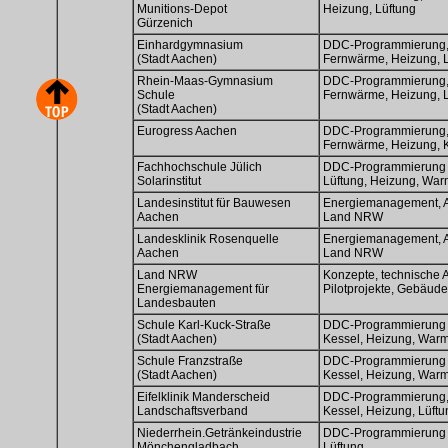
Munitions-Depot
Heizung, Lüftung
Gürzenich
Einhardgymnasium
DDC-Programmierung, 
(Stadt Aachen)
Fernwärme, Heizung, 
Rhein-Maas-Gymnasium
DDC-Programmierung, 
Schule
Fernwärme, Heizung, 
(Stadt Aachen)
Eurogress Aachen
DDC-Programmierung, 
Fernwärme, Heizung, K
Fachhochschule Jülich
DDC-Programmierung
Solarinstitut
Lüftung, Heizung, Wa
Landesinstitut für Bauwesen
Energiemanagement, A
Aachen
Land NRW
Landesklinik Rosenquelle
Energiemanagement, A
Aachen
Land NRW
Land NRW
Konzepte, technische 
Energiemanagement für
Pilotprojekte, Gebäu
Landesbauten
Schule Karl-Kuck-Straße
DDC-Programmierung
(Stadt Aachen)
Kessel, Heizung, War
Schule Franzstraße
DDC-Programmierung
(Stadt Aachen)
Kessel, Heizung, War
Eifelklinik Manderscheid
DDC-Programmierung, 
Landschaftsverband
Kessel, Heizung, Lüft
Niederrhein.Getränkeindustrie
DDC-Programmierung
Mönchengladbach
Lüftung