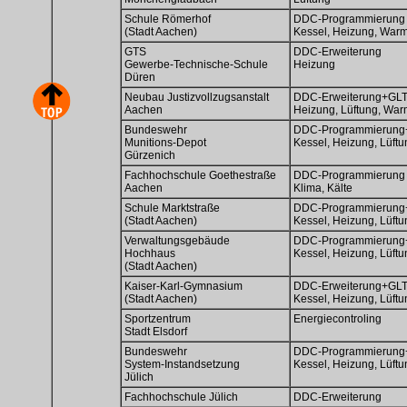
Schule Römerhof
DDC-Programmierung
(Stadt Aachen)
Kessel, Heizung, War
GTS
DDC-Erweiterung
Gewerbe-Technische-Schule
Heizung
Düren
Neubau Justizvollzugsanstalt
DDC-Erweiterung+GLT
Aachen
Heizung, Lüftung, Wa
Bundeswehr
DDC-Programmierung+
Munitions-Depot
Kessel, Heizung, Lüft
Gürzenich
Fachhochschule Goethestraße
DDC-Programmierung
Aachen
Klima, Kälte
Schule Marktstraße
DDC-Programmierung+
(Stadt Aachen)
Kessel, Heizung, Lüft
Verwaltungsgebäude
DDC-Programmierung+
Hochhaus
Kessel, Heizung, Lüftu
(Stadt Aachen)
Kaiser-Karl-Gymnasium
DDC-Erweiterung+GLT
(Stadt Aachen)
Kessel, Heizung, Lüft
Sportzentrum
Energiecontroling
Stadt Elsdorf
Bundeswehr
DDC-Programmierung+
System-Instandsetzung
Kessel, Heizung, Lüft
Jülich
Fachhochschule Jülich
DDC-Erweiterung