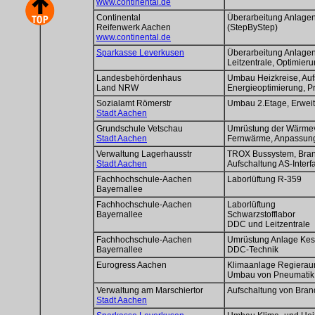
www.continental.de
Continental
Überarbeitung Anlagen
Reifenwerk Aachen
(StepByStep)
www.continental.de
Sparkasse Leverkusen
Überarbeitung Anlagen
Leitzentrale, Optimier
Landesbehördenhaus
Umbau Heizkreise, Auf
Land NRW
Energieoptimierung, 
Sozialamt Römerstr
Umbau 2.Etage, Erwei
Stadt Aachen
Grundschule Vetschau
Umrüstung der Wärmev
Stadt Aachen
Fernwärme, Anpassu
Verwaltung Lagerhausstr
TROX Bussystem, Bra
Stadt Aachen
Aufschaltung AS-Interfa
Fachhochschule-Aachen
Laborlüftung R-359
Bayernallee
Fachhochschule-Aachen
Laborlüftung
Bayernallee
Schwarzstofflabor
DDC und Leitzentrale
Fachhochschule-Aachen
Umrüstung Anlage Kes
Bayernallee
DDC-Technik
Eurogress Aachen
Klimaanlage Regiera
Umbau von Pneumatik 
Verwaltung am Marschiertor
Aufschaltung von Bran
Stadt Aachen