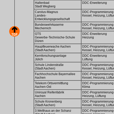
Hallenbad
DDC-Erweiterung
Stadt Wegberg
Carolus-Magnus
DDC-Programmierung
Landes-
Kessel, Heizung, Lüft
Entwicklungsgesellschaft
Bundeswehrkaserne
DDC-Programmierung
Mechernich
Kessel, Heizung, Lüftu
GTS
DDC-Erweiterung
Gewerbe-Technische-Schule
Heizung
Düren
Hauptfeuerwache Aachen
DDC-Programmierung+
(Stadt Aachen)
Kessel, Heizung, Lüft
Kernforschungsanlage
DDC-Erweiterung
Jülich
Lüftung
Schule Lindenstraße
DDC-Programmierung+
(Stadt Aachen)
Kessel, Heizung, Lüft
Fachhochschule Bayernallee
DDC-Programmierung
Aachen
Kessel, Heizung, Lüft
Telekom Ortsvermittlung
DDC-Programmierung
Aachen-Ost
Klima
Uniroyal Reifenfabrik
DDC-Programmierung+
Aachen
Heizung, Lüftung
Schule Kronenberg
DDC-Programmierung+
(Stadt Aachen)
Kessel, Heizung, Lüftu
3.Welthaus an der Schanz
DDC-Programmierung+