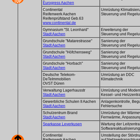
Eurogress Aachen
Continental
Umrüstung Klimatisier
Reifenwerk Aachen
Steuerung und Regel
Reifenprüfstand Geb.63
www.continental.de
Gymnasium "St. Leonhard"
Erweiterung der
Stadt Aachen
Steuerung und Regel
Grundschule "Matarestrasse"
Sanierung der
Stadt Aachen
Steuerung und Regel
Grundschule "Höfchensweg"
Sanierung der
Stadt Aachen
Steuerung und Regel
Grundschule "Horbach"
Sanierung der
Stadt Aachen
Steuerung und Regel
Deutsche Telekom-
Umrüstung an DDC
DeTeImmobilien
Klimatechnik
OVST Düren
Verwaltung Lagerhausstr
Umrüstung und Moder
Stadt Aachen
Kessel- und Heizzentr
Gewerbliche Schulen II Aachen
Anlagenkontrolle, Beg
Stadt Aachen
Fehlersuche
Schulzentrum Brand
Umrüstung der Wärmev
Stadt Aachen
Fernwärme, Anpassu
Sparkasse Leverkusen
Wartung der Leitzentra
Softwareaktualisierung
Continental
Umstellung der Stördru
Reifenwerk Aachen
auf Netzwerkanschlus