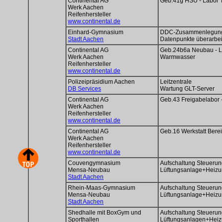
Continental AG
Geb.41g HSU - Labor 
Werk Aachen
Reifenhersteller
www.continental.de
Einhard-Gymnasium
DDC-Zusammenlegung 
Stadt Aachen
Datenpunkte überarbei
Continental AG
Geb.24b6a Neubau - L
Werk Aachen
Warmwasser
Reifenhersteller
www.continental.de
Polizeipräsidium Aachen
Leitzentrale
DB Services
Wartung GLT-Server
Continental AG
Geb.43 Freigabelabor 
Werk Aachen
Reifenhersteller
www.continental.de
Continental AG
Geb.16 Werkstatt Berei
Werk Aachen
Reifenhersteller
www.continental.de
Couvengymnasium
Aufschaltung Steueru
Mensa-Neubau
Lüftungsanlage+Heiz
Stadt Aachen
Rhein-Maas-Gymnasium
Aufschaltung Steueru
Mensa-Neubau
Lüftungsanlage+Heiz
Stadt Aachen
Shedhalle mit BoxGym und
Aufschaltung Steueru
Sporthallen
Lüftungsanlagen+Hei