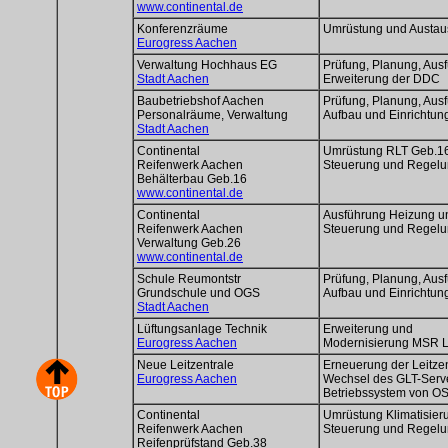
www.continental.de
Konferenzräume
Umrüstung und Austau
Eurogress Aachen
Verwaltung Hochhaus EG
Prüfung, Planung, Aus
Stadt Aachen
Erweiterung der DDC
Baubetriebshof Aachen
Prüfung, Planung, Aus
Personalräume, Verwaltung
Aufbau und Einrichtun
Stadt Aachen
Continental
Umrüstung RLT Geb.1
Reifenwerk Aachen
Steuerung und Regel
Behälterbau Geb.16
www.continental.de
Continental
Ausführung Heizung u
Reifenwerk Aachen
Steuerung und Regel
Verwaltung Geb.26
www.continental.de
Schule Reumontstr
Prüfung, Planung, Aus
Grundschule und OGS
Aufbau und Einrichtun
Stadt Aachen
Lüftungsanlage Technik
Erweiterung und
Eurogress Aachen
Modernisierung MSR L
Neue Leitzentrale
Erneuerung der Leitzen
Eurogress Aachen
Wechsel des GLT-Serv
Betriebssystem von O
Continental
Umrüstung Klimatisie
Reifenwerk Aachen
Steuerung und Regel
Reifenprüfstand Geb.38