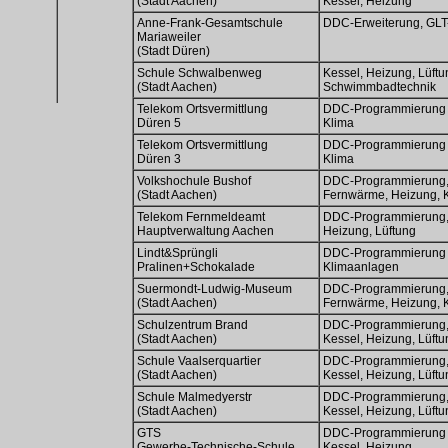
(Stadt Aachen)
Kessel, Heizung
Anne-Frank-Gesamtschule
DDC-Erweiterung, GLT
Mariaweiler
(Stadt Düren)
Schule Schwalbenweg
Kessel, Heizung, Lüftu
(Stadt Aachen)
Schwimmbadtechnik
Telekom Ortsvermittlung
DDC-Programmierung
Düren 5
Klima
Telekom Ortsvermittlung
DDC-Programmierung
Düren 3
Klima
Volkshochule Bushof
DDC-Programmierung, 
(Stadt Aachen)
Fernwärme, Heizung, Kl
Telekom Fernmeldeamt
DDC-Programmierung, 
Hauptverwaltung Aachen
Heizung, Lüftung
Lindt&Sprüngli
DDC-Programmierung
Pralinen+Schokalade
Klimaanlagen
Suermondt-Ludwig-Museum
DDC-Programmierung, 
(Stadt Aachen)
Fernwärme, Heizung, Kl
Schulzentrum Brand
DDC-Programmierung, 
(Stadt Aachen)
Kessel, Heizung, Lüftu
Schule Vaalserquartier
DDC-Programmierung, 
(Stadt Aachen)
Kessel, Heizung, Lüftu
Schule Malmedyerstr
DDC-Programmierung, 
(Stadt Aachen)
Kessel, Heizung, Lüftu
GTS
DDC-Programmierung
Gewerbe-Technische-Schule
Kessel, Heizung