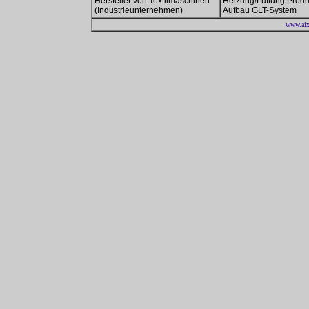
Hersteller von Textilmaschinen
Heizung/Lüftung Produ
(Industrieunternehmen)
Aufbau GLT-System
www.aix