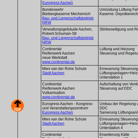
Eurogress Aachen
Bundeswehr
Umrüstung Lüftung Fah
Bleibergkaserne Mechernich
Kaserne: Depotbereic
Bau- und Liegenschaftsbetrieb
NRW
Verwaltungsgebäude Aachen,
Störbeseitigung und Re
Robert-Schuman-Str
Bau- und Liegenschaftsbetrieb
NRW
Continental
Lüftung und Heizung
Reifenwerk Aachen
Steuerung und Regel
neue Werkstatt
www.continental.de
Mies van der Rohe Schule
Erneuerung Steuerung
Stadt Aachen
Lüftungsanlagen+Hei
Unterstation 1
Continental
Aufschaltung von Venti
Reifenwerk Aachen
Steuerung auf DDC
Vulkanisation
www.continental.de
Eurogress Aachen - Kongress-
Umbau der Regelung u
und Veranstaltungszentrum
DDC
Eurogress Aachen
Sanierung Lüftungsan
Mies van der Rohe Schule
Erneuerung Steuerung
Stadt Aachen
Lüftungsanlagen+Hei
Unterstation 4
Continental
Erweiterung Kälte