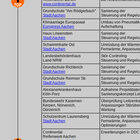
www.continental.de
Grundschule "Am Rödgerbach"
Sanierung der
Stadt Aachen
Steuerung und Regel
Klimaanlage Europasaal
Umbau von Pneumatik
Eurogress Aachen
Aufschaltung
Haus Löwenstein
Sanierung der
Stadt Aachen
Steuerung und Regel
Schwimmhalle Ost
Umrüstung der Wärmev
Stadt Aachen
Fernwärme, Anpassu
Landesbehördenhaus
Stör-Controling
Land NRW
Steuerung und Regel
Grundschule Richterich
Sanierung der
Stadt Aachen
Steuerung und Regel
Grundschule Reimser Str.
Sanierung der
Stadt Aachen
Steuerung und Regel
Alexianerkrankenhaus
Aufnahme Projektdate
Köln-Porz
Sanierungskonzept Le
Bundeswehr Kasernen
Überprüfung Leitzentra
Kerpen, Nörvenich,
Anpassungen Störübe
Gürzenich
Wartung
Schulzentrum Laurensberg
Umrüstung der Wärmev
Stadt Aachen
Fernwärme, Anpassun
Optimierungen
Continental
Erweiterungen in DDC
Reifenwerk Aachen