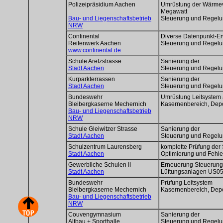
Polizeipräsidium Aachen
Umrüstung der Wärmev
Megawatt
Bau- und Liegenschaftsbetrieb
Steuerung und Regel
NRW
Continental
Diverse Datenpunkt-E
Reifenwerk Aachen
Steuerung und Regel
www.continental.de
Schule Aretzstrasse
Sanierung der
Stadt Aachen
Steuerung und Regel
Kurparkterrassen
Sanierung der
Stadt Aachen
Steuerung und Regel
Bundeswehr
Umrüstung Leitsystem 
Bleibergkaserne Mechernich
Kasernenbereich, Dep
Bau- und Liegenschaftsbetrieb
NRW
Schule Gleiwitzer Strasse
Sanierung der
Stadt Aachen
Steuerung und Regel
Schulzentrum Laurensberg
komplette Prüfung der
Stadt Aachen
Optimierung und Fehle
Gewerbliche Schulen II
Erneuerung Steuerung
Stadt Aachen
Lüftungsanlagen US0
Bundeswehr
Prüfung Leitsystem
Bleibergkaserne Mechernich
Kasernenbereich, Dep
Bau- und Liegenschaftsbetrieb
NRW
Couvengymnasium
Sanierung der
Altbau + Sporthalle
Steuerung und Regel