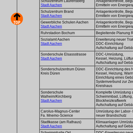
Schulzentrum Laurensberg
Anlagenkontrolle, Beg
Stadt Aachen
Ermitteln von Energi
Schulzentrum Brand
Anlagenkontrolle, Beg
Stadt Aachen
Ermitteln von Energi
Gewerbliche Schulen Aachen
Anlagenkontrolle, Beg
Stadt Aachen
Ermitteln von Energi
Ruhrstadion Bochum
Begleitende Planung 
Sozialamt Aachen
Erweiterung neuer Tra
Stadt Aachen
DDC-Einrichtung
Aufschaltung auf Ge
Sonderschule Elsassstrasse
DDC-Umrüstung,
Stadt Aachen
Kessel, Heizung, Lüft
Aufschaltung auf Ge
Sonderschulzentrum Düren
DDC-Einrichtung des
Kreis Düren
Kessel, Heizung, War
Einrichtung eines Ge
Systemverbund zur Zen
Kreishaus
Sonderschule
Komplette Umrüstung a
Walheim/Kirchberg
Schwimmbad, Lüftung,
Stadt Aachen
Blockheizkraftwerk
Aufschaltung auf Ge
Carolus-Magnus-Center
Umrüstung der Labor- 
Fa. Mnemo-Science
neuer Brandschutz
Stadtkasse (am Rathaus)
Klimaanlagen Umrüst
Stadt Aachen
Aufschaltung auf Ge
Schwimmhalle Ost
DDC-Erweiterung neue