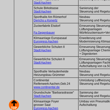
Stadt Aachen
Schule Birkstrasse
Sanierung der
Stadt Aachen
Steuerung und Regel
Sporthalle Am Römerhof
Neubau
Derichs u Konertz
Steuerung und Regel
Zuckerfabrik Elsdorf
Erneuerung Steuerung
Lüftungsanlagen
Fa.Gegenbauer
Würfelzuckerraum+Ver
Klimaanlage Europasaal
Erweiterung und
Eurogress Aachen
Modernisierung Klima
Gewerbliche Schulen II
Erneuerung Steuerung
Stadt Aachen
Lüftungsanlage Chemi
+ Digestorien
Gewerbliche Schulen II
Erneuerung Steuerung
Stadt Aachen
Lüftungsanlagen Fach
Aufschaltung von ca.5
Sporthalle Verlautenheide
Neubau
Heizungsbau Grümmer
Steuerung und Regel
Continental
Umrüstung Luftheizun
Reifenwerk Aachen,Geb.24
Steuerung und Regel
www.continental.de
Grundschule "Barbarastrasse"
Sanierung der
Stadt Aachen
Steuerung und Regel
Klimaanlage Foyer
Umbau von Pneumatik
grosser Saal
Aufschaltung
Eurogress Aachen