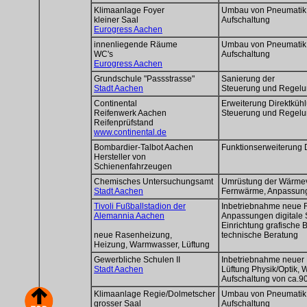
Klimaanlage Foyer
Umbau von Pneumatik
kleiner Saal
Aufschaltung
Eurogress Aachen
innenliegende Räume
Umbau von Pneumatik
WC's
Aufschaltung
Eurogress Aachen
Grundschule "Passstrasse"
Sanierung der
Stadt Aachen
Steuerung und Regel
Continental
Erweiterung Direktküh
Reifenwerk Aachen
Steuerung und Regel
Reifenprüfstand
www.continental.de
Bombardier-Talbot Aachen
Funktionserweiterung 
Hersteller von
Schienenfahrzeugen
Chemisches Untersuchungsamt
Umrüstung der Wärmev
Stadt Aachen
Fernwärme, Anpassu
Tivoli Fußballstadion der
Inbetriebnahme neue 
Alemannia Aachen
Anpassungen digitale
Einrichtung grafische
neue Rasenheizung,
technische Beratung
Heizung, Warmwasser, Lüftung
Gewerbliche Schulen II
Inbetriebnahme neuer H
Stadt Aachen
Lüftung Physik/Optik,
Aufschaltung von ca.9
Klimaanlage Regie/Dolmetscher
Umbau von Pneumatik
grosser Saal
Aufschaltung