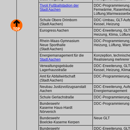
Tivoli Fußballstadion der
DDC-Programmierung, 
Stadt Aachen
Fernwärme, Rasenheiz
Lüftung,Warmwasserbe
Schule Obere Drimborn
DDC-Umbau, GLT-Aufs
(Stadt Aachen)
Kessel, Heizung
Eurogress Aachen
DDC-Erweiterung, GLT
Heizung, Klima, Lüftun
Rhein-Maas-Gymnasium
DDC-Programmierung, 
Neue Sporthalle
Heizung, Lüftung, Wa
(Stadt Aachen)
Energiemanagement für die
Konzeption, technisch
Stadt Aachen
Realisierung mehrerer 
Verwaltungsgebäude
DDC-Erweiterung, GLT
Lagerhausstraße
Kessel, Heizung, Klima
Amt für Abfallwirtschaft
DDC-Programmierung, 
(Stadt Aachen)
Neubau Justizvollzugsanstalt
DDC-Erweiterung, Auf
Aachen
Energiemanagement
Schule Gerlachstraße
DDC-Programmierung,
Bundeswehr
DDC-Programmierung 
Kaserne Haus-Hardt
Nörvenich
Bundeswehr
Neue GLT
Boelcke-Kaserne Kerpen
Bundeswehr
DDC-Erweiterung, GLT