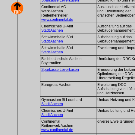
Sparkasse Leverkusen
Umbau Klima- und Hei
Continental AG
Austausch der Leitzent
Werk Aachen
und Erweiterung der
Reifenhersteller
grafischen Bedienober
www.continental.de
Chemisches U-Amt
Aufschaltung auf das
Stadt Aachen
Gebäudemanagement d
Schwimmhalle Süd
Aufschaltung auf das
Stadt Aachen
Gebäudemanagement d
Schwimmhalle Süd
Erweiterung und Ump
Stadt Aachen
Fachhochschule Aachen
Umrüstung der DDC Ke
Bayernallee
Sparkasse Leverkusen
Erneuerung der Leitzen
Optimierung der DDC
Überarbeitung Regelk
Eurogress Aachen
Erweiterung DDC
Aufschaltung von Lüft
und Heizkreisen
Gymnasium St.Leonhard
Umbau Heizung und K
Stadt Aachen
Chemisches U-Amt
Umbau Lüftung und H
Stadt Aachen
Continental
diverse Erweiterungen
Reifenwerk Aachen
www.continental.de